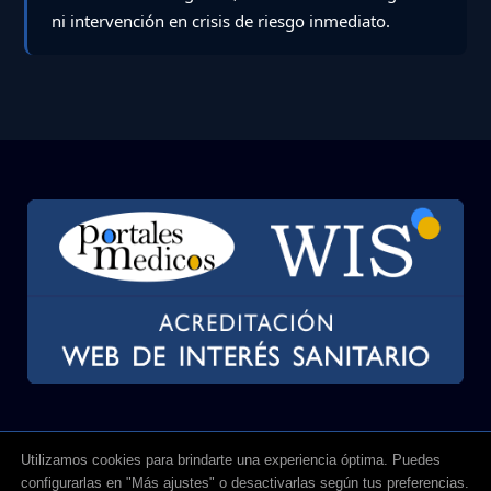
ni intervención en crisis de riesgo inmediato.
Utilizamos cookies para brindarte una experiencia óptima. Puedes
configurarlas en "Más ajustes" o desactivarlas según tus preferencias.
Copyright © All Rights Reserved 2026
•
Ayuda Psicológica en Línea
•