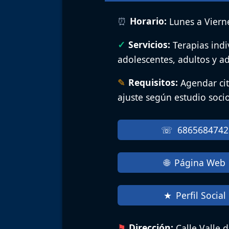
Horario:
Lunes a Vierne
Servicios:
Terapias ind
adolescentes, adultos y ad
Requisitos:
Agendar cit
ajuste según estudio soc
6865684742
Página Web
Perfil Social
Dirección:
Calle Valle 