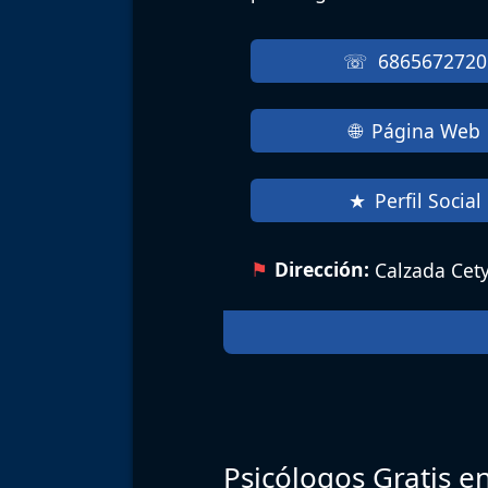
6865672720
Página Web
Perfil Social
Dirección:
Calzada Cety
Psicólogos Gratis e