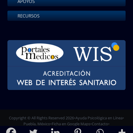
APOYOS
RECURSOS
Copyright © All Rights Reserved 2026
•
Ayuda Psicológica en Línea
•
Puebla, México
•
Ficha en Google Maps
•
Contacto
•
Privacidad y cookies