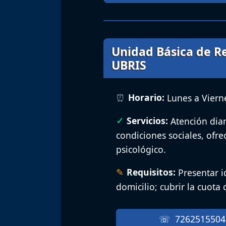
Unidad Básica de Re
UBRIS
Horario:
Lunes a Vierne
Servicios:
Atención diar
condiciones sociales, ofre
psicológico.
Requisitos:
Presentar i
domicilio; cubrir la cuota 
7262515504