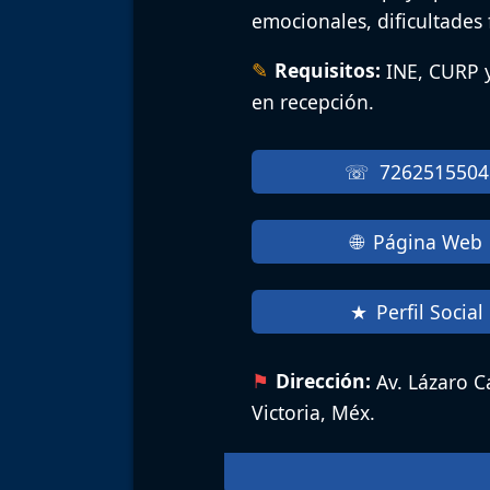
emocionales, dificultades
Requisitos:
INE, CURP 
en recepción.
7262515504
Página Web
Perfil Social
Dirección:
Av. Lázaro C
Victoria, Méx.