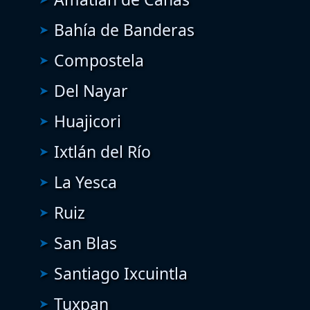
Bahía de Banderas
Compostela
Del Nayar
Huajicori
Ixtlán del Río
La Yesca
Ruiz
San Blas
Santiago Ixcuintla
Tuxpan