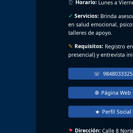
Horario:
Lunes a Vierne
Servicios:
Brinda asesor
en salud emocional, psicot
talleres de apoyo.
Requisitos:
Registro en
presencial) y entrevista in
9848033325
Página Web
Perfil Social
Dirección:
Calle 8 Norte