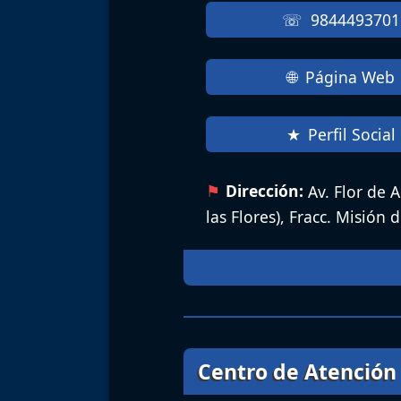
9844493701
Página Web
Perfil Social
Dirección:
Av. Flor de 
las Flores), Fracc. Misión 
Centro de Atención 