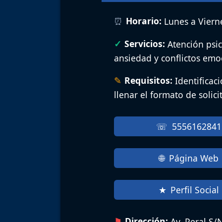
Horario:
Lunes a Vierne
Servicios:
Atención psic
ansiedad y conflictos emoc
Requisitos:
Identificac
llenar el formato de solic
5556162841
Página Web
Perfil Social
Dirección:
Av. Peral S/N