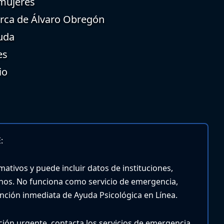
 mujeres
erca de Álvaro Obregón
uda
es
io
:
mativos y puede incluir datos de instituciones,
nos. No funciona como servicio de emergencia,
tención inmediata de Ayuda Psicológica en Línea.
nción urgente, contacta los servicios de emergencia