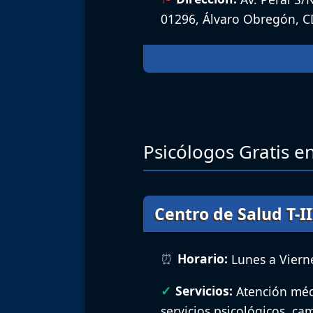
01296, Álvaro Obregón, 
Psicólogos Gratis e
Centro de Salud T-II
Horario:
Lunes a Vierne
Servicios:
Atención méd
servicios psicológicos, ca