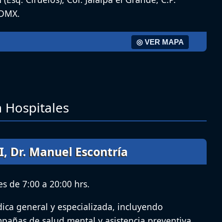
CDMX.
◎ VER MAPA
n Hospitales
I, Dr. Manuel Escontría
s de 7:00 a 20:00 hrs.
ica general y especializada, incluyendo
mpañas de salud mental y asistencia preventiva.