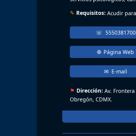
Requisitos:
Acudir para
5550381700
Página Web
E-mail
Dirección:
Av. Frontera
Obregón, CDMX.