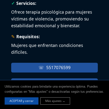
Servicios:
Ofrece terapia psicológica para mujeres
víctimas de violencia, promoviendo su
estabilidad emocional y bienestar.
Requisitos:
Mujeres que enfrentan condiciones
difíciles.
5517076599
Página Web
Utilizamos cookies para brindarte una experiencia óptima. Puedes
configurarlas en "Más ajustes" o desactivarlas según tus preferencias.
Perfil Social
ACEPTAR y cerrar
Más ajustes →