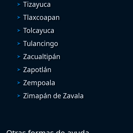
Tizayuca
Tlaxcoapan
Tolcayuca
Tulancingo
Zacualtipán
Zapotlán
Zempoala
Zimapán de Zavala
Otras formas de ayuda