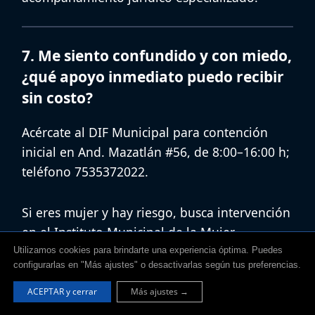
7. Me siento confundido y con miedo,
¿qué apoyo inmediato puedo recibir
sin costo?
Acércate al
DIF Municipal
para
contención
inicial
en
And. Mazatlán #56
, de
8:00–16:00 h
;
teléfono
7535372022
.
Si eres mujer y hay riesgo, busca intervención
en el
Instituto Municipal de la Mujer
(
7535403300
,
7535320153
) o en el
Centro de
Utilizamos cookies para brindarte una experiencia óptima. Puedes
configurarlas en "Más ajustes" o desactivarlas según tus preferencias.
Atención a la Mujer
en
And. Mazatlán #56
,
8:00–16:00 h
.
ACEPTAR y cerrar
Más ajustes →