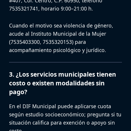
#407, Col. Centro, C.P. 60950
; teléfono
7535321741
, horario
9:00–21:00 h
.
Cuando el motivo sea violencia de género,
acude al
Instituto Municipal de la Mujer
(
7535403300
,
7535320153
) para
acompañamiento psicológico y jurídico.
3. ¿Los servicios municipales tienen
costo o existen modalidades sin
pago?
En el
DIF Municipal
puede aplicarse
cuota
según estudio socioeconómico
; pregunta si tu
situación califica para exención o apoyo sin
costo.