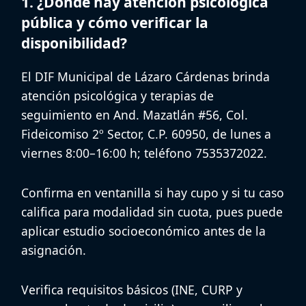
1. ¿Dónde hay atención psicológica
pública y cómo verificar la
disponibilidad?
El
DIF Municipal de Lázaro Cárdenas
brinda
atención psicológica y terapias de
seguimiento en
And. Mazatlán #56, Col.
Fideicomiso 2º Sector, C.P. 60950
, de
lunes a
viernes 8:00–16:00 h
; teléfono
7535372022
.
Confirma en ventanilla si hay cupo y si tu caso
califica para modalidad sin cuota, pues puede
aplicar
estudio socioeconómico
antes de la
asignación.
Verifica requisitos básicos (
INE, CURP y