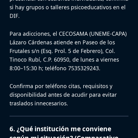
si hay grupos o talleres psicoeducativos en el
DIF
.
Para adicciones, el
CECOSAMA (UNEME-CAPA)
Lázaro Cárdenas
atiende en
Paseo de los
Frutales s/n (Esq. Prol. 5 de Febrero), Col.
Tinoco Rubí, C.P. 60950
, de
lunes a viernes
8:00–15:30 h
; teléfono
7535329243
.
Confirma por teléfono
citas
,
requisitos
y
disponibilidad antes de acudir para evitar
traslados innecesarios.
6. ¿Qué institución me conviene
según mi situación? (Comparativo