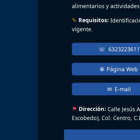
alimentarios y actividades
Requisitos:
Identificac
vigente.
6323223611
Página Web
E-mail
Dirección:
Calle Jesús 
Escobedo), Col. Centro, C