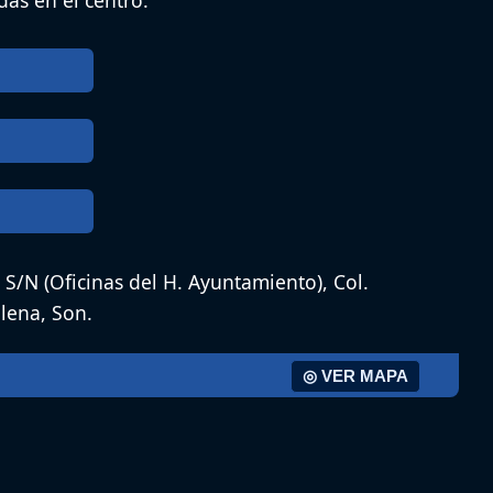
das en el centro.
S/N (Oficinas del H. Ayuntamiento), Col.
lena, Son.
◎ VER MAPA