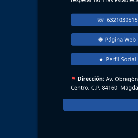
respetar normas estableci
6321039515
Página Web
Perfil Social
Dirección:
Av. Obregón 
Centro, C.P. 84160, Magda