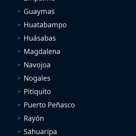
Guaymas
Huatabampo
Huásabas
Magdalena
Navojoa
Nogales
Pitiquito
Puerto Peñasco
Rayón
Sahuaripa