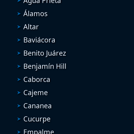
Agua Prieta
Álamos
Altar
Baviácora
Benito Juárez
Benjamín Hill
Caborca
Cajeme
Cananea
Cucurpe
Empalme