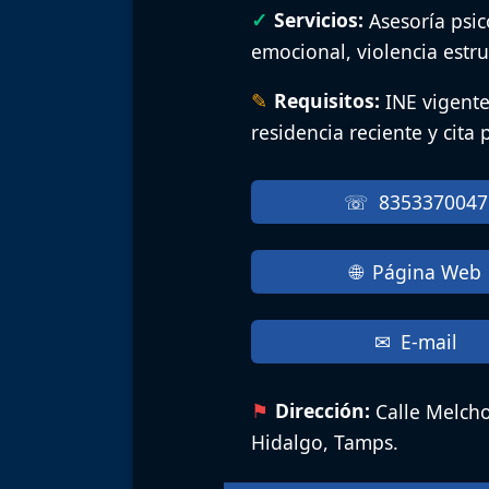
Servicios:
Asesoría psic
emocional, violencia estruc
Requisitos:
INE vigent
residencia reciente y cita
8353370047
Página Web
E-mail
Dirección:
Calle Melcho
Hidalgo, Tamps.