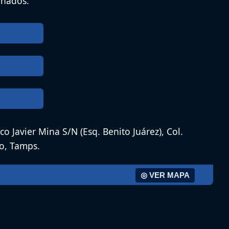
ñados.
co Javier Mina S/N (Esq. Benito Juárez), Col.
go, Tamps.
◎ VER MAPA