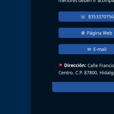
menores deben ir acompa
8353370756
Página Web
E-mail
Dirección:
Calle Francis
Centro, C.P. 87800, Hidal