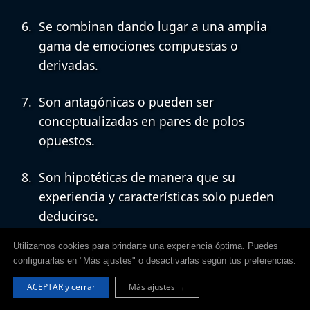
Se combinan
dando lugar a una amplia
gama de emociones compuestas o
derivadas.
Son antagónicas
o pueden ser
conceptualizadas en pares de polos
opuestos.
Son hipotéticas
de manera que su
experiencia y características solo pueden
deducirse.
Utilizamos cookies para brindarte una experiencia óptima. Puedes
Se asemejan
lo que implica diferentes
configurarlas en "Más ajustes" o desactivarlas según tus preferencias.
grados de similitud entre ellas.
ACEPTAR y cerrar
Más ajustes →
Se intensifican
pudiendo experimentarse en