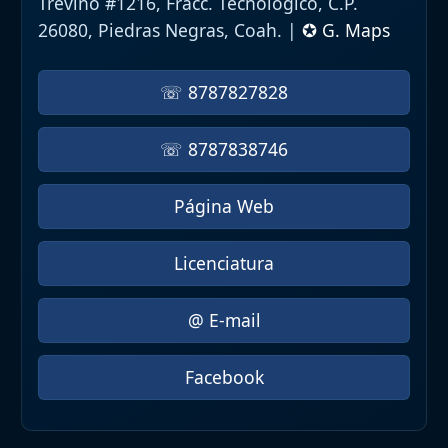
Treviño #1216, Fracc. Tecnológico, C.P.
26080, Piedras Negras, Coah. |
✪ G. Maps
☏ 8787827828
☏ 8787838746
Página Web
Licenciatura
@ E-mail
Facebook