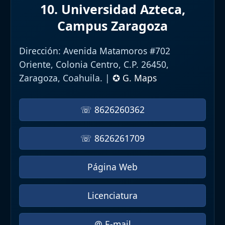
10. Universidad Azteca,
Campus Zaragoza
Dirección:
Avenida Matamoros #702
Oriente, Colonia Centro, C.P. 26450,
Zaragoza, Coahuila. |
✪ G. Maps
☏ 8626260362
☏ 8626261709
Página Web
Licenciatura
@ E-mail