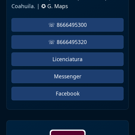
Coahuila. |
✪ G. Maps
☏ 8666495300
☏ 8666495320
Licenciatura
Messenger
Facebook