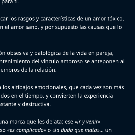
para ti.
ar los rasgos y características de un amor tóxico,
on el amor sano, y por supuesto las causas que lo
ón obsesiva y patológica de la vida en pareja,
antenimiento del vínculo amoroso se anteponen al
embros de la relación.
on los altibajos emocionales, que cada vez son más
idos en el tiempo, y convierten la experiencia
tante y destructiva.
una marca que les delata
: ese
«ir y venir»
,
oso
«es complicado»
o
«la duda que mata»
… un