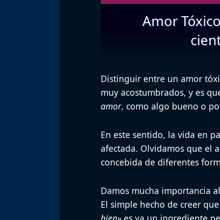
Amor Tóxico
cien
Distinguir entre un amor tóx
muy acostumbrados, y es que
amor
, como algo bueno o pos
En este sentido, la vida en p
afectada. Olvidamos que el a
concebida de diferentes for
Damos mucha importancia a
El simple hecho de creer qu
bien»
es ya un ingrediente pe