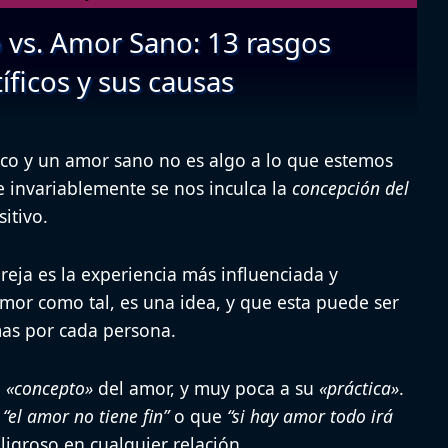
 vs. Amor Sano: 13 rasgos
tíficos y sus causas
ico y un amor sano no es algo a lo que estemos
 invariablemente se nos inculca la
concepción del
itivo.
areja es la experiencia más influenciada y
mor como tal, es una idea, y que esta puede ser
mas por cada persona.
l
«concepto»
del amor, y muy poca a su
«práctica»
.
e
“el amor no tiene fin”
o que
“si hay amor todo irá
ligroso en cualquier relación.