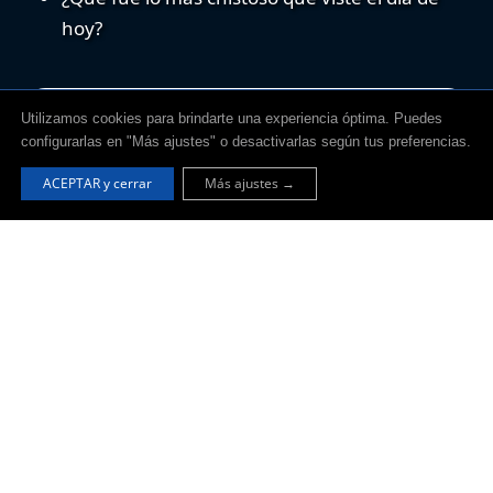
hoy?
Utilizamos cookies para brindarte una experiencia óptima. Puedes
REFERENCIAS
configurarlas en "Más ajustes" o desactivarlas según tus preferencias.
Dr. Francisco Campos Freire. (2008) Las redes
ACEPTAR y cerrar
Más ajustes →
sociales trastocan los modelos de los medios de
comunicación tradicionales; Recuperado de:
Revista
Latina de Comunicación Social
Fernando Iriarte Díazgranados. (2007) Los niños y
las familias frente a las Tecnologías de la
Información y las Comunicaciones (TICS);
Recuperado de:
Psicología desde el Caribe N*20
Gracias por visitar nuestro artículo, espero te