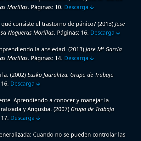
as Morillas
. Páginas: 10.
Descarga 🡳
qué consiste el trastorno de pánico?
(2013)
Jose
esa Nogueras Morillas
. Páginas: 16.
Descarga 🡳
mprendiendo la ansiedad.
(2013)
Jose Mª García
as Morillas
. Páginas: 14.
Descarga 🡳
la.
(2002)
Eusko Jauralitza. Grupo de Trabajo
 16.
Descarga 🡳
ente. Aprendiendo a conocer y manejar la
alizada y Angustia.
(2007)
Grupo de Trabajo
 17.
Descarga 🡳
eneralizada: Cuando no se pueden controlar las