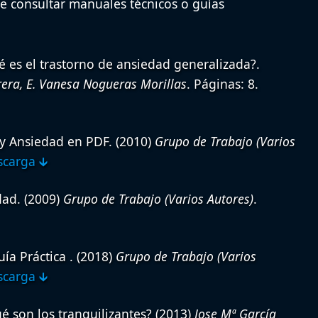
e consultar manuales técnicos o guías
 es el trastorno de ansiedad generalizada?.
rera, E. Vanesa Nogueras Morillas
. Páginas: 8.
y Ansiedad en PDF.
(2010)
Grupo de Trabajo (Varios
carga 🡳
dad.
(2009)
Grupo de Trabajo (Varios Autores)
.
ía Práctica .
(2018)
Grupo de Trabajo (Varios
carga 🡳
 son los tranquilizantes?
(2013)
Jose Mª García