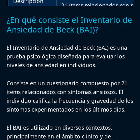
Descripción
21 ítems relacionados con sí
¿En qué consiste el Inventario de
El individuo califica la frecue
Ansiedad de Beck (BAI)?
Procedimiento
síntomas experimentados en l
El Inventario de Ansiedad de Beck (BAI) es una
Población
Adolescentes y adultos
prueba psicológica diseñada para evaluar los
niveles de ansiedad en individuos.
Duración
Aproximadamente 10-15 minu
Consiste en un cuestionario compuesto por 21
ítems relacionados con síntomas ansiosos. El
individuo califica la frecuencia y gravedad de los
Material
Cuestionario impreso o versión
síntomas experimentados en los últimos días.
El BAI es utilizado en diversos contextos,
Puntuación total que indica la
Puntuación e
principalmente en el ámbito clínico y de
ansiedad. Se dispone de punto