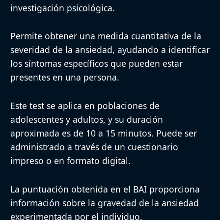
Interpretación
investigación psicológica.
interpretación de los resultad
Permite obtener una medida cuantitativa de la
Fiabilidad y
Cuenta con alta fiabilidad y va
severidad de la ansiedad, ayudando a identificar
validez
los síntomas específicos que pueden estar
presentes en una persona.
Normas disponibles para dist
Normas
poblaciones
Este test se aplica en poblaciones de
adolescentes y adultos, y su duración
Evaluación precisa de la ansie
Aplicaciones y
aproximada es de 10 a 15 minutos. Puede ser
síntomas específicos, guía en 
ventajas
administrado a través de un cuestionario
terapéutica
impreso o en formato digital.
Requiere interpretación adec
La puntuación obtenida en el BAI proporciona
Limitaciones
profesionales calificados, no 
información sobre la gravedad de la ansiedad
clínico
experimentada por el individuo.