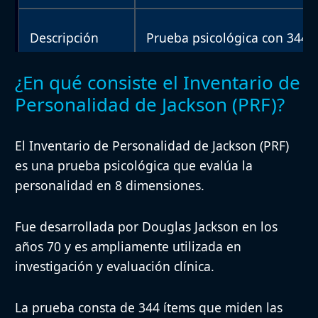
Descripción
Prueba psicológica con 344 
¿En qué consiste el Inventario de
Procedimiento
Autoadministrada, con tiemp
Personalidad de Jackson (PRF)?
El Inventario de Personalidad de Jackson (PRF)
Población
Adultos
es una prueba psicológica que evalúa la
personalidad en 8 dimensiones.
Duración
1 hora
Fue desarrollada por Douglas Jackson en los
años 70 y es ampliamente utilizada en
investigación y evaluación clínica.
Material
Cuadernillo de preguntas y 
La prueba consta de 344 ítems que miden las