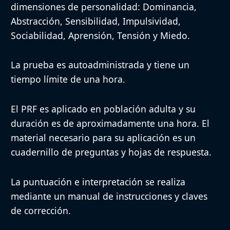
Puntuación e
dimensiones de personalidad: Dominancia,
Manual de instrucciones y cl
Interpretación
Abstracción, Sensibilidad, Impulsividad,
Sociabilidad, Aprensión, Tensión y Miedo.
Fiabilidad y
Coeficientes de fiabilidad y 
validez
La prueba es autoadministrada y tiene un
tiempo límite de una hora.
No existe una norma genera
Normas
específicas según la poblaci
El PRF es aplicado en población adulta y su
duración es de aproximadamente una hora. El
material necesario para su aplicación es un
Aplicaciones y
Ampliamente utilizada en inv
cuadernillo de preguntas y hojas de respuesta.
ventajas
clínica
La puntuación e interpretación se realiza
No es adecuada para la eval
Limitaciones
mediante un manual de instrucciones y claves
mentales específicos
de corrección.