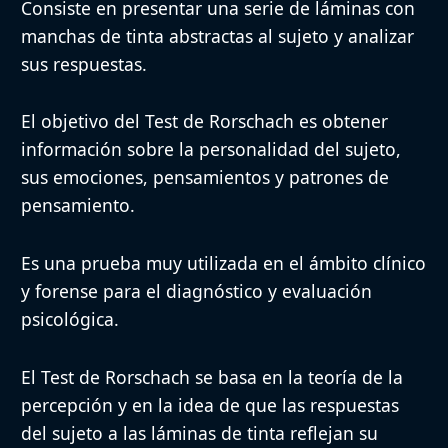
Consiste en presentar una serie de láminas con
manchas de tinta abstractas al sujeto y analizar
Láminas con manchas de tin
Material
sus respuestas.
respuestas, lápiz.
El objetivo del Test de Rorschach es obtener
Puntuación e
Método de Análisis Compreh
información sobre la personalidad del sujeto,
Interpretación
sus emociones, pensamientos y patrones de
pensamiento.
Fiabilidad y
Buena fiabilidad y validez e
validez
no clínicas.
Es una prueba muy utilizada en el ámbito clínico
y forense para el diagnóstico y evaluación
Existen normas para distint
psicológica.
Normas
diferentes países.
El Test de Rorschach se basa en la teoría de la
Aplicaciones y
Ampliamente utilizada en el
percepción y en la idea de que las respuestas
ventajas
psicológica.
del sujeto a las láminas de tinta reflejan su