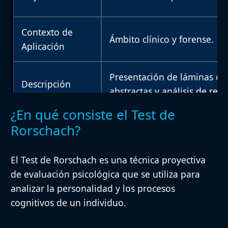
Contexto de
Ámbito clínico y forense.
Aplicación
Presentación de láminas co
Descripción
abstractas y análisis de res
¿En qué consiste el Test de
Administración individual 
Rorschach?
Procedimiento
controlado.
El Test de Rorschach es una técnica proyectiva
Población
Adolescentes y adultos.
de evaluación psicológica que se utiliza para
analizar la personalidad y los procesos
cognitivos de un individuo.
Duración
Aproximadamente 45-60 mi