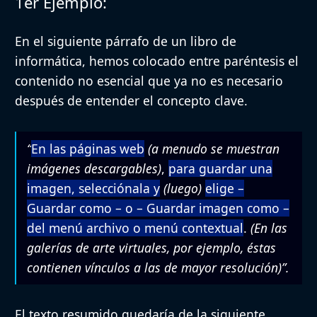
1er Ejemplo:
En el siguiente párrafo de un libro de
informática, hemos
colocado entre paréntesis el
contenido no esencial
que ya no es necesario
después de entender el concepto clave.
“
En las páginas web
(a menudo se muestran
imágenes descargables)
,
para guardar una
imagen, selecciónala y
(luego)
elige –
Guardar como – o – Guardar imagen como –
del menú archivo o menú contextual
.
(En las
galerías de arte virtuales, por ejemplo, éstas
contienen vínculos a las de mayor resolución)”.
El texto resumido quedaría de la siguiente