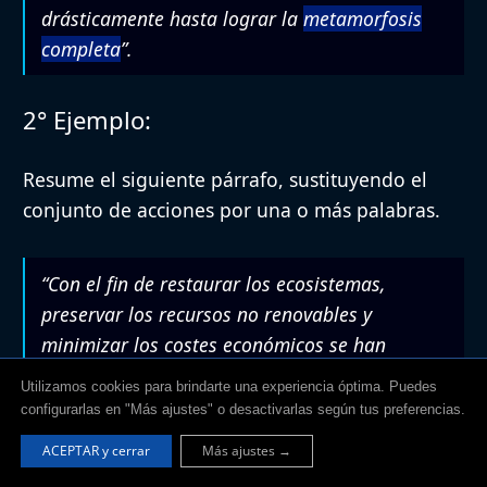
drásticamente hasta lograr la
metamorfosis
completa
”.
2° Ejemplo:
Resume el siguiente párrafo, sustituyendo el
conjunto de acciones por una o más palabras.
“Con el fin de restaurar los ecosistemas,
preservar los recursos no renovables y
minimizar los costes económicos se han
ideado diversos métodos para aprovechar la
Utilizamos cookies para brindarte una experiencia óptima. Puedes
basura.
configurarlas en "Más ajustes" o desactivarlas según tus preferencias.
Por ejemplo, para convertir toneladas de
ACEPTAR y cerrar
Más ajustes →
residuos orgánicos en abono que nutra a las