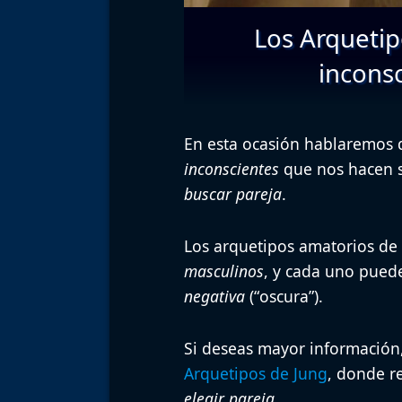
Los Arquetip
inconsc
En esta ocasión hablaremos 
inconscientes
que nos hacen se
buscar pareja
.
Los
arquetipos amatorios
de 
masculinos
, y cada uno pued
negativa
(“
oscura
”).
Si deseas mayor información,
Arquetipos de Jung
, donde r
elegir pareja
.