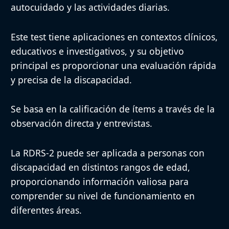
autocuidado y las actividades diarias.
Puntuación e
Puntuación basada en los ítem
Este test tiene aplicaciones en contextos clínicos,
Interpretación
interpretación en función de r
educativos e investigativos, y su objetivo
principal es proporcionar una evaluación rápida
Fiabilidad y
y precisa de la discapacidad.
Estudios de fiabilidad y valide
validez
Se basa en la calificación de ítems a través de la
Normas de puntuación disponi
observación directa y entrevistas.
Normas
grupos de edad.
La RDRS-2 puede ser aplicada a personas con
Aplicaciones y
Evaluación rápida, confiable y
discapacidad en distintos rangos de edad,
ventajas
discapacidad.
proporcionando información valiosa para
comprender su nivel de funcionamiento en
diferentes áreas.
No reemplaza una evaluación 
Limitaciones
adaptación cultural.