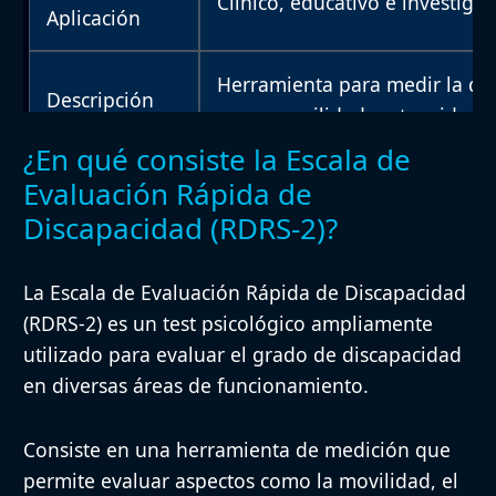
Clínico, educativo e investigat
Aplicación
Herramienta para medir la di
Descripción
como movilidad, autocuidado, a
¿En qué consiste la Escala de
Calificación de ítems basada e
Evaluación Rápida de
Procedimiento
entrevista.
Discapacidad (RDRS-2)?
Personas con discapacidad en 
La Escala de Evaluación Rápida de Discapacidad
Población
edad.
(RDRS-2) es un test psicológico ampliamente
utilizado para evaluar el grado de discapacidad
Variable, dependiendo de la 
en diversas áreas de funcionamiento.
Duración
ítems.
Consiste en una herramienta de medición que
permite evaluar aspectos como la movilidad, el
Material
Manual de la escala, hojas de r