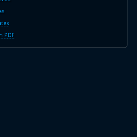
as
ntes
en PDF