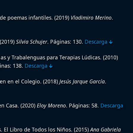
 de poemas infantiles.
(2019)
Vladimiro Merino
.
(2019)
Silvia Schujer
. Páginas: 130.
Descarga 🡳
las y Trabalenguas para Terapias Lúdicas.
(2010)
inas: 138.
Descarga 🡳
en en el Colegio.
(2018)
Jesús Jarque García
.
en Casa.
(2020)
Eloy Moreno
. Páginas: 58.
Descarga
s. El Libro de Todos los Niños.
(2015)
Ana Gabriela