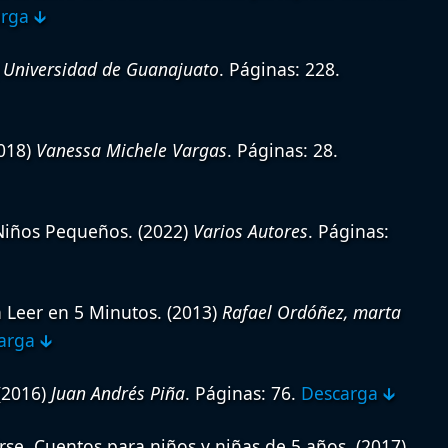
rga 🡳
)
Universidad de Guanajuato
. Páginas: 228.
018)
Vanessa Michele Vargas
. Páginas: 28.
Niños Pequeños.
(2022)
Varios Autores
. Páginas:
 Leer en 5 Minutos.
(2013)
Rafael Ordóñez, marta
arga 🡳
(2016)
Juan Andrés Piña
. Páginas: 76.
Descarga 🡳
irse. Cuentos para niños y niñas de 5 años.
(2017)