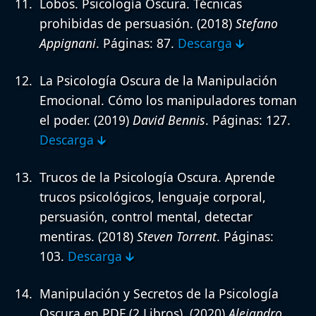
Lobos. Psicología Oscura. Técnicas
prohibidas de persuasión.
(2018)
Stefano
Appignani
. Páginas: 87.
Descarga 🡳
La Psicología Oscura de la Manipulación
Emocional. Cómo los manipuladores toman
el poder.
(2019)
David Bennis
. Páginas: 127.
Descarga 🡳
Trucos de la Psicología Oscura. Aprende
trucos psicológicos, lenguaje corporal,
persuasión, control mental, detectar
mentiras.
(2018)
Steven Torrent
. Páginas:
103.
Descarga 🡳
Manipulación y Secretos de la Psicología
Oscura en PDF (2 Libros).
(2020)
Alejandro