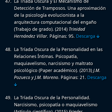
La Triada Oscura y El Mecanismo de
Detección de Tramposos. Una aproximación
de la psicología evolucionista a la
arquitectura computacional del engaño
(Trabajo de grado).
(2014)
Trinidad
Hernández Villar
. Páginas: 95.
Descarga 🡳
La Tríada Oscura de la Personalidad en las
Relaciones Íntimas. Psicopatía,
maquiavelismo, narcisismo y maltrato
psicológico (Paper académico).
(2013)
J.M.
Pozueco y J.M. Moreno
. Páginas: 21.
Descarga
🡳
La Tríada Oscura de la Personalidad.
Narcisismo, psicopatía o maquiavelismo
(Artículo científico).
(2015)
Frieder