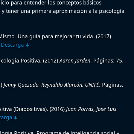
nicio para entender los conceptos básicos,
s y tener una primera aproximación a la psicología
Mismo. Una guía para mejorar tu vida.
(2017)
.
Descarga 🡳
icología Positiva.
(2012)
Aaron Jarden
. Páginas: 75.
2)
Jenny Quezada, Reynaldo Alarcón. UNIFÉ
. Páginas:
itiva (Diapositivas).
(2016)
Juan Porras, José Luis
arga 🡳
ogía Positiva. Programa de inteligencia social y