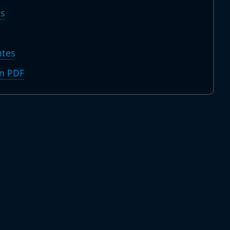
os
ntes
en PDF