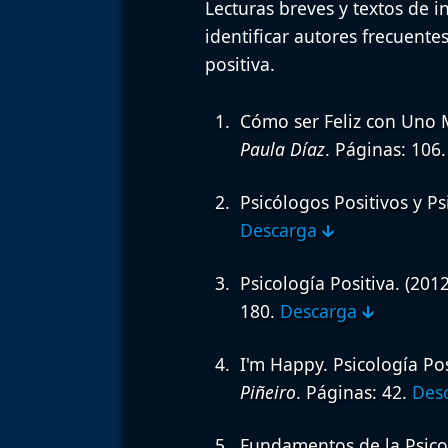
Lecturas breves y textos de i
identificar autores frecuente
positiva.
Cómo ser Feliz con Uno 
Paula Díaz
. Páginas: 106
Psicólogos Positivos y Ps
Descarga 🡳
Psicología Positiva.
(201
180.
Descarga 🡳
I'm Happy. Psicología Pos
Piñeiro
. Páginas: 42.
Desc
Fundamentos de la Psicol