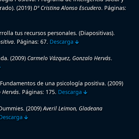
rado).
(2019)
Dª Cristina Alonso Escudero
. Páginas:
rrolla tus recursos personales. (Diapositivas).
sitiva
. Páginas: 67.
Descarga 🡳
ada.
(2009)
Carmelo Vázquez, Gonzalo Hervás
.

: Fundamentos de una psicología positiva.
(2009)
 Hervás
. Páginas: 175.
Descarga 🡳
a Dummies.
(2009)
Averil Leimon, Gladeana
Descarga 🡳