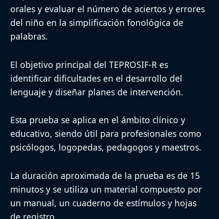
Material
Manual, cuaderno de estímulo
orales y evaluar el número de aciertos y errores
del niño en la simplificación fonológica de
Puntuación e
Se basa en el número de acier
palabras.
Interpretación
estableciendo percentiles y p
El objetivo principal del TEPROSIF-R es
identificar dificultades en el desarrollo del
Fiabilidad y
Fiabilidad alta y validez con
lenguaje y diseñar planes de intervención.
Validez
pruebas de lenguaje
Esta prueba se aplica en el ámbito clínico y
Normas
Disponibles para población 
educativo, siendo útil para profesionales como
psicólogos, logopedas, pedagogos y maestros.
Aplicaciones y
Identificación de problemas 
La duración aproximada de la prueba es de 15
Ventajas
planes de intervención
minutos y se utiliza un material compuesto por
un manual, un cuaderno de estímulos y hojas
No es aplicable a otros grup
Limitaciones
de registro.
diferentes a la española