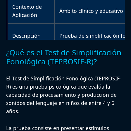
Contexto de
Ámbito clínico y educativo
Aplicación
Descripción
Prueba de simplificación fon
¿Qué es el Test de Simplificación
Fonológica (TEPROSIF-R)?
Procedimiento
Presentación de estímulos or
El Test de Simplificación Fonológica (TEPROSIF-
Población
Niños de entre 4 y 6 años
R) es una prueba psicológica que evalúa la
capacidad de procesamiento y producción de
sonidos del lenguaje en niños de entre 4 y 6
Duración
Aproximadamente 15 minuto
años.
La prueba consiste en presentar estímulos