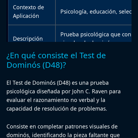
Contexto de
Psicología, educación, selecc
Aplicación
Prueba psicológica que consi
Descripción
visuales de dominós
¿En qué consiste el Test de
El evaluado identifica la piez
Dominós (D48)?
Procedimiento
lógicamente cada patrón
El Test de Dominós (D48) es una prueba
psicológica diseñada por John C. Raven para
Población
Niños y adultos
evaluar el razonamiento no verbal y la
capacidad de resolución de problemas.
Variable, dependiendo del nú
Duración
Generalmente, entre 30 y 45 
Consiste en completar patrones visuales de
dominós, identificando la pieza faltante que