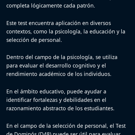
Folleto con los patrones visu
completa lógicamente cada patrón.
Material
incompletos, hojas de respuest
Este test encuentra aplicación en diversos
Se puntúa el número de respue
contextos, como la psicología, la educación y la
Puntuación e
interpretación se realiza en f
selección de personal.
Interpretación
establecidas.
Dentro del campo de la psicología, se utiliza
Fiabilidad y
El test ha demostrado poseer 
para evaluar el desarrollo cognitivo y el
validez
validez en diversos estudios.
rendimiento académico de los individuos.
Existen normas específicas q
En el ámbito educativo, puede ayudar a
Normas
resultados obtenidos con una
identificar fortalezas y debilidades en el
de la población.
razonamiento abstracto de los estudiantes.
En el campo de la selección de personal, el Test
Aplicaciones y
Evaluación del desarrollo cog
de Dominós (D48) puede ser útil para evaluar
ventajas
académico, capacidad intelect