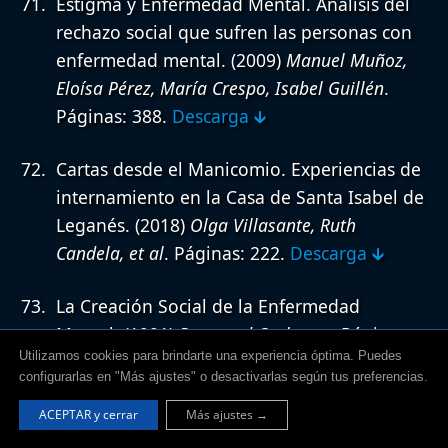
Estigma y Enfermedad Mental. Análisis del
rechazo social que sufren las personas con
enfermedad mental.
(2009)
Manuel Muñoz,
Eloísa Pérez, María Crespo, Isabel Guillén
.
Páginas: 388.
Descarga 🡳
Cartas desde el Manicomio. Experiencias de
internamiento en la Casa de Santa Isabel de
Leganés.
(2018)
Olga Villasante, Ruth
Candela, et al
. Páginas: 222.
Descarga 🡳
La Creación Social de la Enfermedad
Mental.
(1991)
Raymond Cochrane
. Páginas:
Utilizamos cookies para brindarte una experiencia óptima. Puedes
206.
Descarga 🡳
configurarlas en "Más ajustes" o desactivarlas según tus preferencias.
El Mito de la Enfermedad Mental.
(1994)
ACEPTAR y cerrar
Más ajustes →
Thomas Szasz
. Páginas: 207.
Descarga 🡳