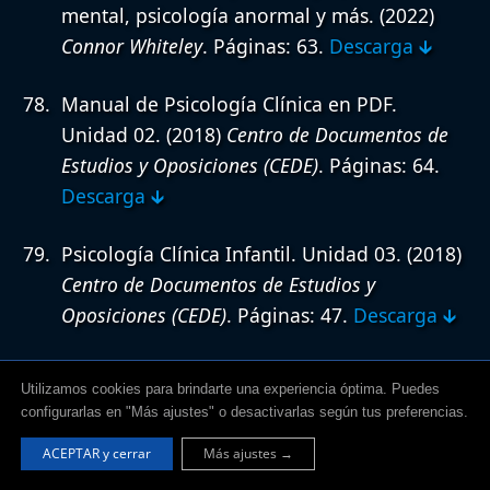
mental, psicología anormal y más.
(2022)
Connor Whiteley
. Páginas: 63.
Descarga 🡳
Manual de Psicología Clínica en PDF.
Unidad 02.
(2018)
Centro de Documentos de
Estudios y Oposiciones (CEDE)
. Páginas: 64.
Descarga 🡳
Psicología Clínica Infantil. Unidad 03.
(2018)
Centro de Documentos de Estudios y
Oposiciones (CEDE)
. Páginas: 47.
Descarga 🡳
Antología de Apuntes sobre Psicología
Utilizamos cookies para brindarte una experiencia óptima. Puedes
Clínica (Unidad 1 y 2).
(2019)
Marcela
configurarlas en "Más ajustes" o desactivarlas según tus preferencias.
Salvetti
. Páginas: 262.
Descarga 🡳
ACEPTAR y cerrar
Más ajustes →