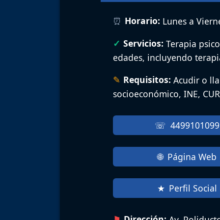
Horario:
Lunes a Vierne
Servicios:
Terapia psico
edades, incluyendo terapi
Requisitos:
Acudir o ll
socioeconómico, INE, CUR
4499101099
Página Web
Perfil Social
Dirección:
Av. Poliduct