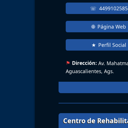
4499102585
Página Web
Perfil Social
Dirección:
Av. Mahatma 
Aguascalientes, Ags.
Centro de Rehabilit