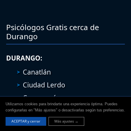
Psicólogos Gratis cerca de
Durango
DURANGO:
Canatlán
Ciudad Lerdo
Cuencamé
Utilizamos cookies para brindarte una experiencia óptima. Puedes
Gómez Palacio
configurarlas en "Más ajustes" o desactivarlas según tus preferencias.
Guadalupe Victoria
ACEPTAR y cerrar
Más ajustes →